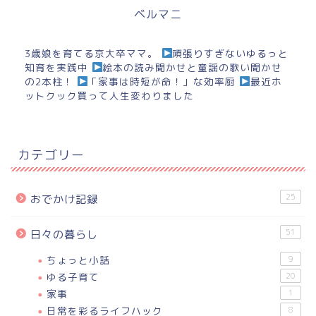
ベルマニ
3歳娘を育てる京大卒ママ。
頑張りすぎないゆるっと
知育を実践中
絵本の読み聞かせと童謡の歌い聞かせ
の2本柱！
「家事は時短が命！」な効率厨
最近ホ
ットクック買って人生変わりました
カテゴリー
25
おでかけ記録
51
日々の暮らし
ちょっと小話
9
ゆる子育て
20
家事
1
日常を彩るライフハック
8