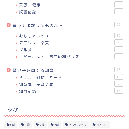
美容・健康
3
読書記録
3
32
買ってよかったものたち
おもちゃレビュー
13
アマゾン・楽天
9
グルメ
4
子ども用品・子育て便利グッズ
6
27
賢い子を育てる知育
ドリル・教材・カード
10
知育本・子育て本
2
知育記録
13
タグ
0歳
1歳
2歳
3歳
アンパンマン
ダイソー