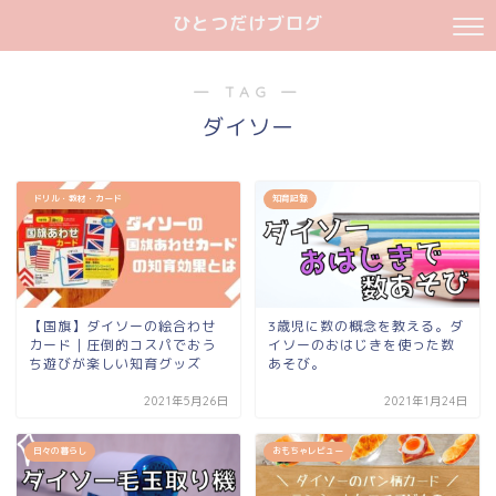
ひとつだけブログ
― TAG ―
ダイソー
ドリル・教材・カード
知育記録
【国旗】ダイソーの絵合わせ
3歳児に数の概念を教える。ダ
カード｜圧倒的コスパでおう
イソーのおはじきを使った数
ち遊びが楽しい知育グッズ
あそび。
2021年5月26日
2021年1月24日
日々の暮らし
おもちゃレビュー