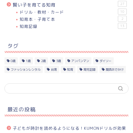
27
賢い子を育てる知育
ドリル・教材・カード
10
知育本・子育て本
2
知育記録
13
タグ
0歳
1歳
2歳
3歳
アンパンマン
ダイソー
ファッションレンタル
台湾
知育
育児記録
関西おでかけ
最近の投稿
子どもが時計を読めるようになる！KUMONドリルが効果