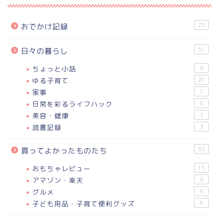
25
おでかけ記録
51
日々の暮らし
ちょっと小話
9
ゆる子育て
20
家事
1
日常を彩るライフハック
8
美容・健康
3
読書記録
3
32
買ってよかったものたち
おもちゃレビュー
13
アマゾン・楽天
9
グルメ
4
子ども用品・子育て便利グッズ
6