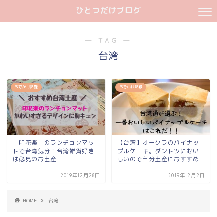
ひとつだけブログ
― TAG ―
台湾
おでかけ記録
おでかけ記録
「印花楽」のランチョンマッ
【台湾】オークラのパイナッ
トで台湾気分！台湾雑貨好き
プルケーキ。ダントツにおい
は必見のお土産
しいので自分土産におすすめ
2019年12月28日
2019年12月2日
HOME
台湾