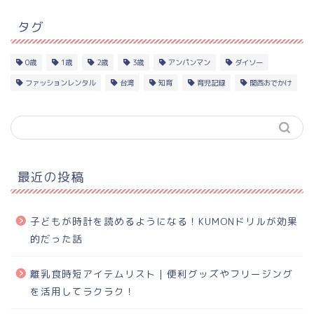
タグ
0歳
1歳
2歳
3歳
アンパンマン
ダイソー
ファッションレンタル
台湾
知育
育児記録
関西おでかけ
最近の投稿
子どもが時計を読めるようになる！KUMONドリルが効果
的だった話
離乳食時短アイテムリスト｜便利グッズやフリージング
を活用してラクラク！