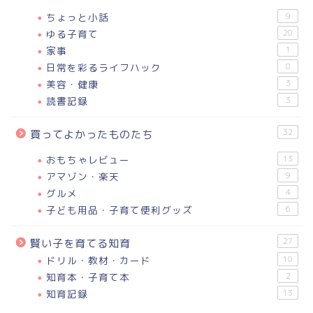
ちょっと小話
9
ゆる子育て
20
家事
1
日常を彩るライフハック
8
美容・健康
3
読書記録
3
32
買ってよかったものたち
おもちゃレビュー
13
アマゾン・楽天
9
グルメ
4
子ども用品・子育て便利グッズ
6
27
賢い子を育てる知育
ドリル・教材・カード
10
知育本・子育て本
2
知育記録
13